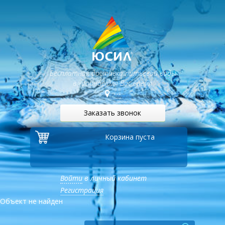
Бесплатная доставка питьевой воды
в удобное для Вас время
---
Заказать звонок
Корзина пуста
Войти
в личный кабинет
Регистрация
Объект не найден