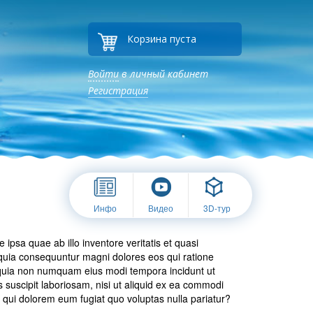
Корзина пуста
Войти
в личный кабинет
Регистрация
Инфо
Видео
3D-тур
psa quae ab illo inventore veritatis et quasi
d quia consequuntur magni dolores eos qui ratione
d quia non numquam eius modi tempora incidunt ut
suscipit laboriosam, nisi ut aliquid ex ea commodi
 qui dolorem eum fugiat quo voluptas nulla pariatur?