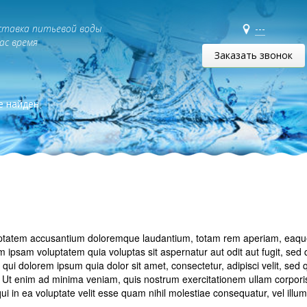
ставка питьевой воды
---
Вас время
Заказать звонок
е найден
luptatem accusantium doloremque laudantium, totam rem aperiam, eaque i
m ipsam voluptatem quia voluptas sit aspernatur aut odit aut fugit, se
qui dolorem ipsum quia dolor sit amet, consectetur, adipisci velit, se
t enim ad minima veniam, quis nostrum exercitationem ullam corporis 
 in ea voluptate velit esse quam nihil molestiae consequatur, vel illum