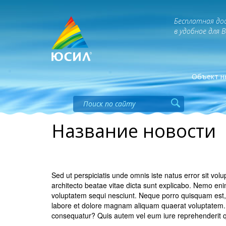
Бесплатная до
в удобное для 
Объект н
Название новости
Sed ut perspiciatis unde omnis iste natus error sit vo
architecto beatae vitae dicta sunt explicabo. Nemo eni
voluptatem sequi nesciunt. Neque porro quisquam est, 
labore et dolore magnam aliquam quaerat voluptatem. U
consequatur? Quis autem vel eum iure reprehenderit qui