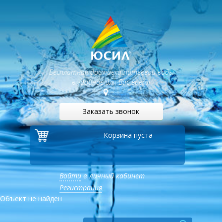
Бесплатная доставка питьевой воды
в удобное для Вас время
---
Заказать звонок
Корзина пуста
Войти
в личный кабинет
Регистрация
Объект не найден